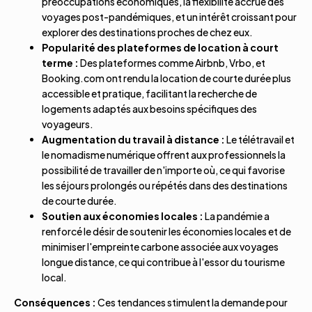
préoccupations économiques, la flexibilité accrue des
voyages post-pandémiques, et un intérêt croissant pour
explorer des destinations proches de chez eux.
Popularité des plateformes de location à court
terme :
Des plateformes comme Airbnb, Vrbo, et
Booking.com ont rendu la location de courte durée plus
accessible et pratique, facilitant la recherche de
logements adaptés aux besoins spécifiques des
voyageurs.
Augmentation du travail à distance :
Le télétravail et
le nomadisme numérique offrent aux professionnels la
possibilité de travailler de n'importe où, ce qui favorise
les séjours prolongés ou répétés dans des destinations
de courte durée.
Soutien aux économies locales :
La pandémie a
renforcé le désir de soutenir les économies locales et de
minimiser l'empreinte carbone associée aux voyages
longue distance, ce qui contribue à l'essor du tourisme
local.
Conséquences :
Ces tendances stimulent la demande pour