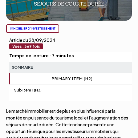
IMMOBILIER D'INVESTISSEMENT
Article du
28/09/2024
Vues :
369
fois
Temps de lecture : 7 minutes
SOMMAIRE
PRIMARY ITEM (H2)
Sub Item 1 (H3)
Le marché immobilier est de plus en plus influencé par la
montée en puissance du tourisme local et l'augmentation des
séjours de courte durée. Cette tendance présente une
opportunité unique pour les investisseurs immobiliers qui
souhaitent diversifier leurs portefeuilles et maximiser leurs