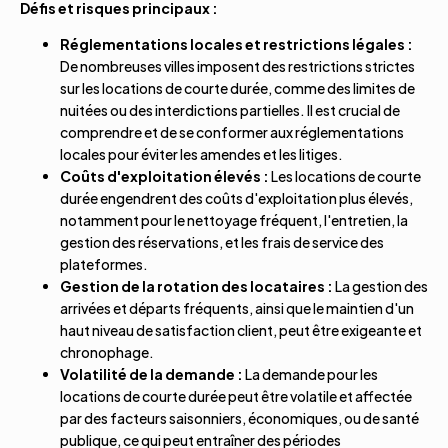
Défis et risques principaux :
Réglementations locales et restrictions légales :
De nombreuses villes imposent des restrictions strictes
sur les locations de courte durée, comme des limites de
nuitées ou des interdictions partielles. Il est crucial de
comprendre et de se conformer aux réglementations
locales pour éviter les amendes et les litiges.
Coûts d'exploitation élevés :
Les locations de courte
durée engendrent des coûts d'exploitation plus élevés,
notamment pour le nettoyage fréquent, l'entretien, la
gestion des réservations, et les frais de service des
plateformes.
Gestion de la rotation des locataires :
La gestion des
arrivées et départs fréquents, ainsi que le maintien d'un
haut niveau de satisfaction client, peut être exigeante et
chronophage.
Volatilité de la demande :
La demande pour les
locations de courte durée peut être volatile et affectée
par des facteurs saisonniers, économiques, ou de santé
publique, ce qui peut entraîner des périodes