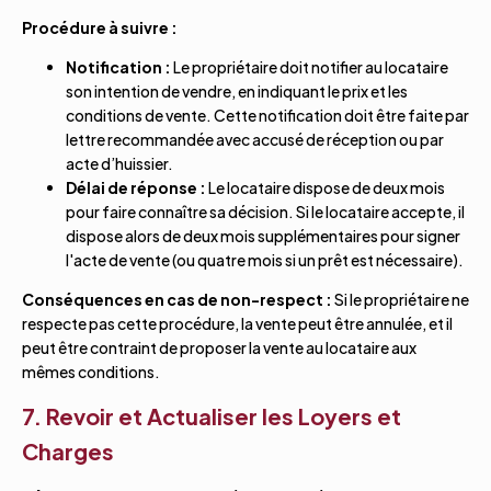
Procédure à suivre :
Notification :
Le propriétaire doit notifier au locataire
son intention de vendre, en indiquant le prix et les
conditions de vente. Cette notification doit être faite par
lettre recommandée avec accusé de réception ou par
acte d’huissier.
Délai de réponse :
Le locataire dispose de deux mois
pour faire connaître sa décision. Si le locataire accepte, il
dispose alors de deux mois supplémentaires pour signer
l'acte de vente (ou quatre mois si un prêt est nécessaire).
Conséquences en cas de non-respect :
Si le propriétaire ne
respecte pas cette procédure, la vente peut être annulée, et il
peut être contraint de proposer la vente au locataire aux
mêmes conditions.
7. Revoir et Actualiser les Loyers et
Charges