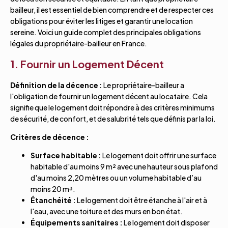
bailleur, il est essentiel de bien comprendre et de respecter ces
obligations pour éviter les litiges et garantir une location
sereine. Voici un guide complet des principales obligations
légales du propriétaire-bailleur en France.
1. Fournir un Logement Décent
Définition de la décence :
Le propriétaire-bailleur a
l'obligation de fournir un logement décent au locataire. Cela
signifie que le logement doit répondre à des critères minimums
de sécurité, de confort, et de salubrité tels que définis par la loi.
Critères de décence :
Surface habitable :
Le logement doit offrir une surface
habitable d'au moins 9 m² avec une hauteur sous plafond
d'au moins 2,20 mètres ou un volume habitable d’au
moins 20 m³.
Étanchéité :
Le logement doit être étanche à l'air et à
l'eau, avec une toiture et des murs en bon état.
Équipements sanitaires :
Le logement doit disposer