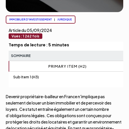
IMMOBILIER D'INVESTISSEMENT
|
JURIDIQUE
Article du
05/09/2024
Vues :
1 262
fois
Temps de lecture : 5 minutes
SOMMAIRE
PRIMARY ITEM (H2)
Sub Item 1 (H3)
Devenir propriétaire-bailleur en France n'implique pas
seulement de louer un bien immobilier et de percevoir des
loyers. Ce statut entraîne également un certain nombre
d’obligations légales. Ces obligations sont conçues pour
protéger les droits des locataires et garantir un environnement
de location sécurisé et équitable. En tant que propriétaire-