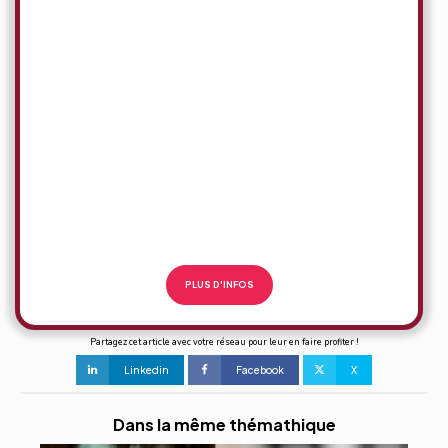
LMNP/IMMO
NEUF
en Espagne
90 % DE
NOS
CLIENTS
ont réduit leurs
tâches
Administratives de
près de
60 H/MOIS
PLUS D'INFOS
Partagez cet article avec votre réseau pour leur en faire profiter !
Linkedin
Facebook
X
Dans la même thémathique