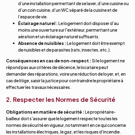
d’une installation permettant de se laver, d’une cuisine ou
d’un coin cuisine, d’un WC séparé de la cuisine et de
l’espace de vie.
Éclairage naturel :
Le logement doit disposer d'au
moins une ouverture sur l'extérieur, permettant une
aération et un éclairage naturel suffisants.
Absence de nuisibles :
Le logement doit être exempt
de nuisibles et de parasites (rats, insectes, etc.).
Conséquences en cas de non-respect :
Si le logement ne
répond pas aux critères de décence, le locataire peut
demander des réparations, voire une réduction de loyer, et, en
cas de litige, saisir la justice pour contraindre le propriétaire à
effectuer les travaux nécessaires.
2. Respecter les Normes de Sécurité
Obligations en matière de sécurité :
Le propriétaire-
bailleur doit s'assurer que le logement respecte toutes les
normes de sécurité en vigueur, notamment en ce qui concerne
les installations électriques, le gaz, et les risques d'incendie.