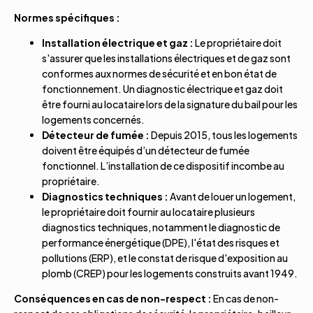
Normes spécifiques :
Installation électrique et gaz :
Le propriétaire doit
s'assurer que les installations électriques et de gaz sont
conformes aux normes de sécurité et en bon état de
fonctionnement. Un diagnostic électrique et gaz doit
être fourni au locataire lors de la signature du bail pour les
logements concernés.
Détecteur de fumée :
Depuis 2015, tous les logements
doivent être équipés d’un détecteur de fumée
fonctionnel. L’installation de ce dispositif incombe au
propriétaire.
Diagnostics techniques :
Avant de louer un logement,
le propriétaire doit fournir au locataire plusieurs
diagnostics techniques, notamment le diagnostic de
performance énergétique (DPE), l'état des risques et
pollutions (ERP), et le constat de risque d'exposition au
plomb (CREP) pour les logements construits avant 1949.
Conséquences en cas de non-respect :
En cas de non-