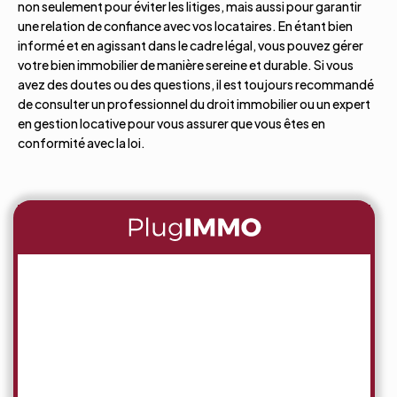
non seulement pour éviter les litiges, mais aussi pour garantir
une relation de confiance avec vos locataires. En étant bien
informé et en agissant dans le cadre légal, vous pouvez gérer
votre bien immobilier de manière sereine et durable. Si vous
avez des doutes ou des questions, il est toujours recommandé
de consulter un professionnel du droit immobilier ou un expert
en gestion locative pour vous assurer que vous êtes en
conformité avec la loi.
Testez
14 JOURS
SANS CB
une plateforme avec
plus de
300