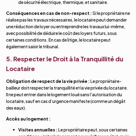
de sécurité électrique, thermique, et sanitaire.
Conséquences en cas de non-respect :
Si le propriétaire ne
réalise pas les travaux nécessaires, le locataire peut demander
une réduction de loyer ou entreprendre les travaux lui-même,
avec possibilité de déduire le coût des loyers futurs, sous
certaines conditions. En cas de litige, le locataire peut
également saisir le tribunal.
5. Respecter le Droit à la Tranquillité du
Locataire
Obligation de respect de la vie privée :
Le propriétaire-
bailleur doit respecter la tranquillité et la vie privée du locataire.
Il ne peut entrer dans le logement loué sans l'autorisation du
locataire, sauf en cas d’urgence manifeste (comme un dégât
des eaux).
Accès au logement :
Visites annuelles :
Le propriétaire peut, sous certaines