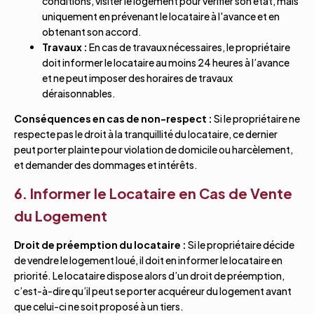
conditions, visiter le logement pour vérifier son état, mais
uniquement en prévenant le locataire à l'avance et en
obtenant son accord.
Travaux :
En cas de travaux nécessaires, le propriétaire
doit informer le locataire au moins 24 heures à l’avance
et ne peut imposer des horaires de travaux
déraisonnables.
Conséquences en cas de non-respect :
Si le propriétaire ne
respecte pas le droit à la tranquillité du locataire, ce dernier
peut porter plainte pour violation de domicile ou harcèlement,
et demander des dommages et intérêts.
6. Informer le Locataire en Cas de Vente
du Logement
Droit de préemption du locataire :
Si le propriétaire décide
de vendre le logement loué, il doit en informer le locataire en
priorité. Le locataire dispose alors d’un droit de préemption,
c’est-à-dire qu’il peut se porter acquéreur du logement avant
que celui-ci ne soit proposé à un tiers.