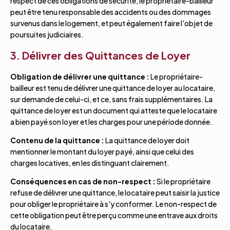
respect de ces obligations de sécurité, le propriétaire-bailleur
peut être tenu responsable des accidents ou des dommages
survenus dans le logement, et peut également faire l'objet de
poursuites judiciaires.
3. Délivrer des Quittances de Loyer
Obligation de délivrer une quittance :
Le propriétaire-
bailleur est tenu de délivrer une quittance de loyer au locataire,
sur demande de celui-ci, et ce, sans frais supplémentaires. La
quittance de loyer est un document qui atteste que le locataire
a bien payé son loyer et les charges pour une période donnée.
Contenu de la quittance :
La quittance de loyer doit
mentionner le montant du loyer payé, ainsi que celui des
charges locatives, en les distinguant clairement.
Conséquences en cas de non-respect :
Si le propriétaire
refuse de délivrer une quittance, le locataire peut saisir la justice
pour obliger le propriétaire à s'y conformer. Le non-respect de
cette obligation peut être perçu comme une entrave aux droits
du locataire.