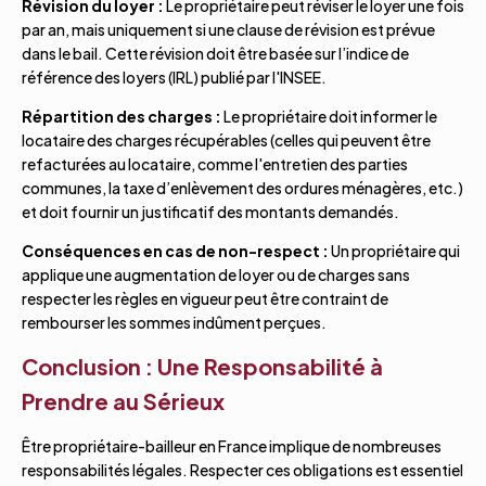
Révision du loyer :
Le propriétaire peut réviser le loyer une fois
par an, mais uniquement si une clause de révision est prévue
dans le bail. Cette révision doit être basée sur l’indice de
référence des loyers (IRL) publié par l'INSEE.
Répartition des charges :
Le propriétaire doit informer le
locataire des charges récupérables (celles qui peuvent être
refacturées au locataire, comme l'entretien des parties
communes, la taxe d’enlèvement des ordures ménagères, etc.)
et doit fournir un justificatif des montants demandés.
Conséquences en cas de non-respect :
Un propriétaire qui
applique une augmentation de loyer ou de charges sans
respecter les règles en vigueur peut être contraint de
rembourser les sommes indûment perçues.
Conclusion : Une Responsabilité à
Prendre au Sérieux
Être propriétaire-bailleur en France implique de nombreuses
responsabilités légales. Respecter ces obligations est essentiel